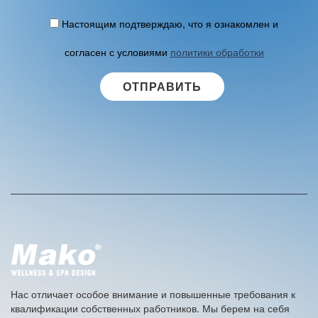
Настоящим подтверждаю, что я ознакомлен и
согласен с условиями
политики обработки
персональных данных
.
A
l
t
e
r
n
a
t
i
v
e
Нас отличает особое внимание и повышенные требования к
:
квалификации собственных работников. Мы берем на себя