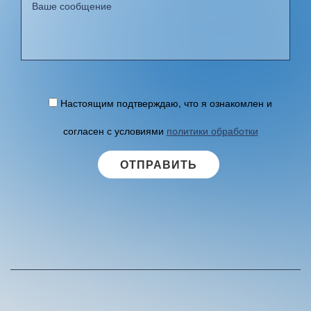
Настоящим подтверждаю, что я ознакомлен и
согласен с условиями
политики обработки
персональных данных
.
A
l
t
e
r
n
a