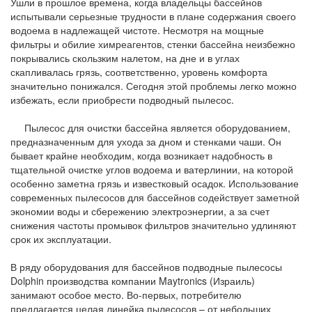
Ушли в прошлое времена, когда владельцы бассейнов
испытывали серьезные трудности в плане содержания своего
водоема в надлежащей чистоте. Несмотря на мощные
фильтры и обилие химреагентов, стенки бассейна неизбежно
покрывались скользким налетом, на дне и в углах
скапливалась грязь, соответственно, уровень комфорта
значительно понижался. Сегодня этой проблемы легко можно
избежать, если приобрести подводный пылесос.
Пылесос для очистки бассейна является оборудованием,
предназначенным для ухода за дном и стенками чаши. Он
бывает крайне необходим, когда возникает надобность в
тщательной очистке углов водоема и ватерлинии, на которой
особенно заметна грязь и известковый осадок. Использование
современных пылесосов для бассейнов содействует заметной
экономии воды и сбережению электроэнергии, а за счет
снижения частоты промывок фильтров значительно удлиняют
срок их эксплуатации.
В ряду оборудования для бассейнов подводные пылесосы
Dolphin производства компании Maytronics (Израиль)
занимают особое место. Во-первых, потребителю
предлагается целая линейка пылесосов – от небольших