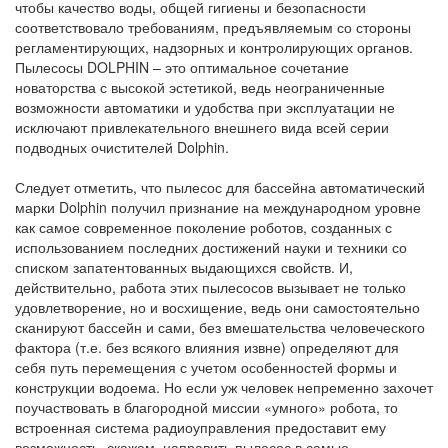
чтобы качество воды, общей гигиены и безопасности
соответствовало требованиям, предъявляемым со стороны
регламентирующих, надзорных и контролирующих органов.
Пылесосы DOLPHIN – это оптимальное сочетание
новаторства с высокой эстетикой, ведь неограниченные
возможности автоматики и удобства при эксплуатации не
исключают привлекательного внешнего вида всей серии
подводных очистителей Dolphin.
Следует отметить, что пылесос для бассейна автоматический
марки Dolphin получил признание на международном уровне
как самое современное поколение роботов, созданных с
использованием последних достижений науки и техники со
списком запатентованных выдающихся свойств. И,
действительно, работа этих пылесосов вызывает не только
удовлетворение, но и восхищение, ведь они самостоятельно
сканируют бассейн и сами, без вмешательства человеческого
фактора (т.е. без всякого влияния извне) определяют для
себя путь перемещения с учетом особенностей формы и
конструкции водоема. Но если уж человек непременно захочет
поучаствовать в благородной миссии «умного» робота, то
встроенная система радиоуправления предоставит ему
возможность, скажем, направить пылесос в самые