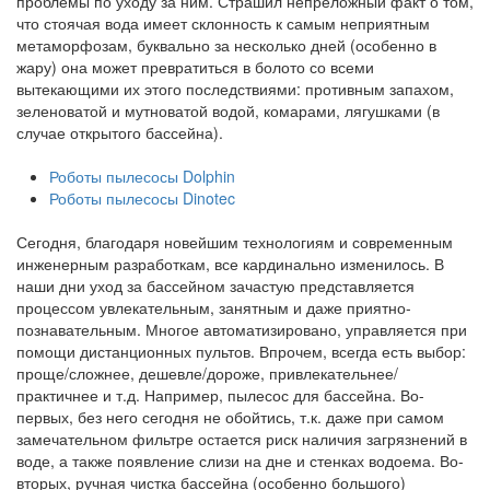
проблемы по уходу за ним. Страшил непреложный факт о том,
что стоячая вода имеет склонность к самым неприятным
метаморфозам, буквально за несколько дней (особенно в
жару) она может превратиться в болото со всеми
вытекающими их этого последствиями: противным запахом,
зеленоватой и мутноватой водой, комарами, лягушками (в
случае открытого бассейна).
Роботы пылесосы Dolphin
Роботы пылесосы Dinotec
Сегодня, благодаря новейшим технологиям и современным
инженерным разработкам, все кардинально изменилось. В
наши дни уход за бассейном зачастую представляется
процессом увлекательным, занятным и даже приятно-
познавательным. Многое автоматизировано, управляется при
помощи дистанционных пультов. Впрочем, всегда есть выбор:
проще/сложнее, дешевле/дороже, привлекательнее/
практичнее и т.д. Например, пылесос для бассейна. Во-
первых, без него сегодня не обойтись, т.к. даже при самом
замечательном фильтре остается риск наличия загрязнений в
воде, а также появление слизи на дне и стенках водоема. Во-
вторых, ручная чистка бассейна (особенно большого)