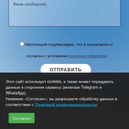
Настоящим подтверждаю, что я ознакомлен и
согласен с условиями
политики обработки
персональных данных
.
Этот сайт использует cookies, а также может передавать
данные в сторонние сервисы (включая Telegram и
WhatsApp).
A
Нажимая «Согласен», вы разрешаете обработку данных в
l
соответствии с
Политикой конфиденциальности
.
t
e
Согласен
r
n