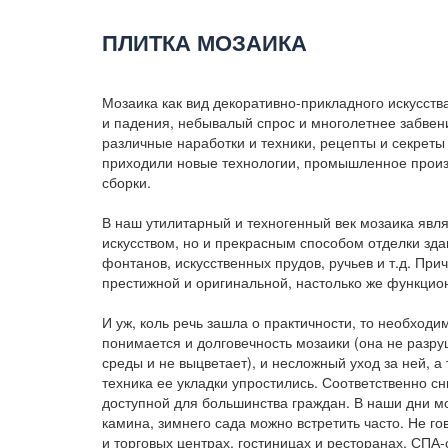
ПЛИТКА МОЗАИКА
Мозаика как вид декоративно-прикладного искусств
и падения, небывалый спрос и многолетнее забвен
различные наработки и техники, рецепты и секреты
приходили новые технологии, промышленное произ
сборки.
В наш утилитарный и техногенный век мозаика явл
искусством, но и прекрасным способом отделки зда
фонтанов, искусственных прудов, ручьев и т.д. При
престижной и оригинальной, настолько же функцио
И уж, коль речь зашла о практичности, то необходи
понимается и долговечность мозаики (она не разр
среды и не выцветает), и несложный уход за ней, а 
техника ее укладки упростились. Соответственно сн
доступной для большинства граждан. В наши дни м
камина, зимнего сада можно встретить часто. Не г
и торговых центрах, гостиницах и ресторанах, СПА