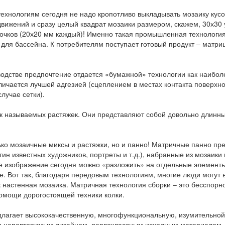
ехнологиям сегодня не надо кропотливо выкладывать мозаику кусоч
движений и сразу целый квадрат мозаики размером, скажем, 30х30
сочков (20х20 мм каждый)! Именно такая промышленная технология 
 для бассейна. К потребителям поступает готовый продукт – матри
одстве предпочтение отдается «бумажной» технологии как наиболе
личается лучшей адгезией (сцеплением в местах контакта поверхн
лучае сетки).
к называемых растяжек. Они представляют собой довольно длинные 
лько мозаичные миксы и растяжки, но и панно! Матричные панно пр
ин известных художников, портреты и т.д.), набранные из мозаики
изображение сегодня можно «разложить» на отдельные элементы
. Вот так, благодаря передовым технологиям, многие люди могут 
 настенная мозаика. Матричная технология сборки – это бесспор
омощи дорогостоящей техники колки.
длагает высококачественную, многофункциональную, изумительной
ся неповторимым дизайном, первоклассным исходным материалом,