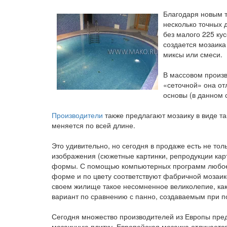
Благодаря новым т
несколько точных 
без малого 225 ку
создается мозаика
миксы или смеси.
В массовом произв
«сеточной» она от
основы (в данном с
Производители
также предлагают мозаику в виде та
меняется по всей длине.
Это удивительно, но сегодня в продаже есть не то
изображения (сюжетные картинки, репродукции карт
формы. С помощью компьютерных программ любое 
форме и по цвету соответствуют фабричной мозаике
своем жилище такое несомненное великолепие, как
вариант по сравнению с панно, создаваемым при п
Сегодня множество производителей из Европы пре
мозаичную плитку. Европейская мозаика отличает