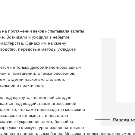
а на протяжении веков испытывала взлеты
ие. Возникали и уходили в небытие
 мастерства. Однако им на смену
водство, передовые методы укладки и
яется не только декоративно-прикладным
ний и помещений, а также бассейнов,
чем, отделки насколько стильной,
нальной и практичной.
мо подчеркнуть, что под ней сегодня
ушается под воздействием агрессивной
также то, что само производство мозаики и
изилась ее стоимость, и она стала
Плитка м
озаичные украшения дома, бассейна,
оворя уже о физкультурно-оздоровительных
-салонах и национальных банях. Мозаика отделка одинаково умест