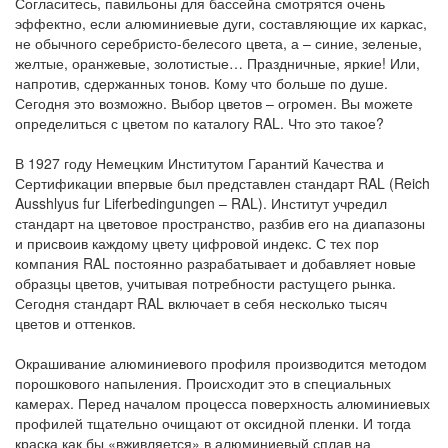
Согласитесь, павильоны для бассейна смотрятся очень
эффектно, если алюминиевые дуги, составляющие их каркас,
не обычного серебристо-белесого цвета, а – синие, зеленые,
желтые, оранжевые, золотистые… Праздничные, яркие! Или,
напротив, сдержанных тонов. Кому что больше по душе.
Сегодня это возможно. Выбор цветов – огромен. Вы можете
определиться с цветом по каталогу RAL. Что это такое?
В 1927 году Немецким Институтом Гарантий Качества и
Сертификации впервые был представлен стандарт RAL (Reich
Ausshlyus fur Liferbedingungen – RAL). Институт учредил
стандарт на цветовое пространство, разбив его на диапазоны
и присвоив каждому цвету цифровой индекс. С тех пор
компания RAL постоянно разрабатывает и добавляет новые
образцы цветов, учитывая потребности растущего рынка.
Сегодня стандарт RAL включает в себя несколько тысяч
цветов и оттенков.
Окрашивание алюминиевого профиля производится методом
порошкового напыления. Происходит это в специальных
камерах. Перед началом процесса поверхность алюминиевых
профилей тщательно очищают от оксидной пленки. И тогда
краска как бы «вживляется» в алюминиевый сплав на