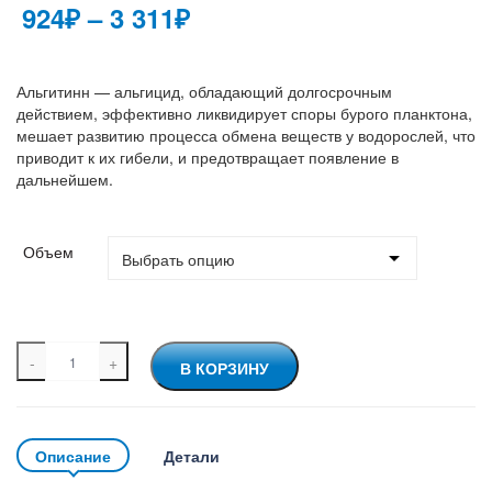
Диапазон
924
₽
–
3 311
₽
цен:
924₽
Альгитинн — альгицид, обладающий долгосрочным
действием, эффективно ликвидирует споры бурого планктона,
–
мешает развитию процесса обмена веществ у водорослей, что
приводит к их гибели, и предотвращает появление в
3
дальнейшем.
311₽
Объем
Количество
В КОРЗИНУ
товара
Альгитинн
A
l
t
Описание
Детали
e