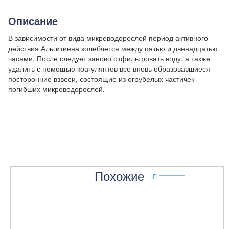
r
n
Описание
a
t
В зависимости от вида микроводорослей период активного
i
действия Альгитинна колеблется между пятью и двенадцатью
v
часами. После следует заново отфильтровать воду, а также
e
удалить с помощью коагулянтов все вновь образовавшиеся
:
посторонние взвеси, состоящие из огрубелых частичек
погибших микроводорослей.
Похожие