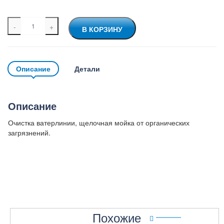
Количество
A
В КОРЗИНУ
товара
l
Клин
t
борт
e
r
Описание
Детали
n
a
t
i
Описание
v
e
Очистка ватерлинии, щелочная мойка от органических
:
загрязнений.
Похожие