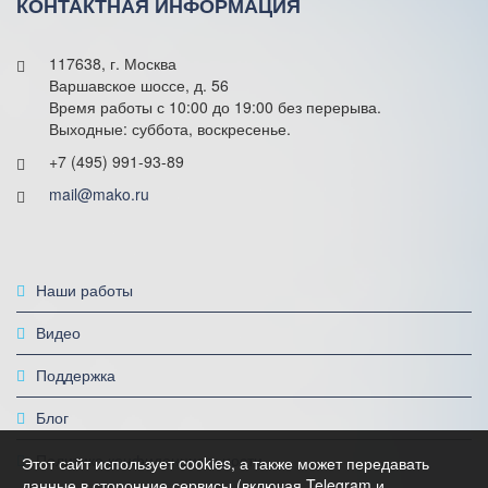
КОНТАКТНАЯ ИНФОРМАЦИЯ
117638, г. Москва
Варшавское шоссе, д. 56
Время работы с 10:00 до 19:00 без перерыва.
Выходные: суббота, воскресенье.
+7 (495) 991-93-89
mail@mako.ru
Наши работы
Видео
Поддержка
Блог
Политика конфиденциальности
Этот сайт использует cookies, а также может передавать
данные в сторонние сервисы (включая Telegram и