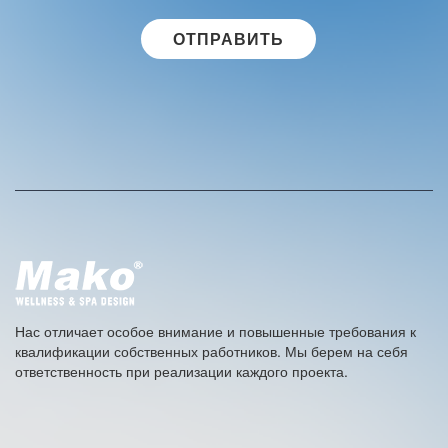
данных
.
A
l
t
e
r
n
a
t
i
v
e
Нас отличает особое внимание и повышенные требования к
:
квалификации собственных работников. Мы берем на себя
ответственность при реализации каждого проекта.