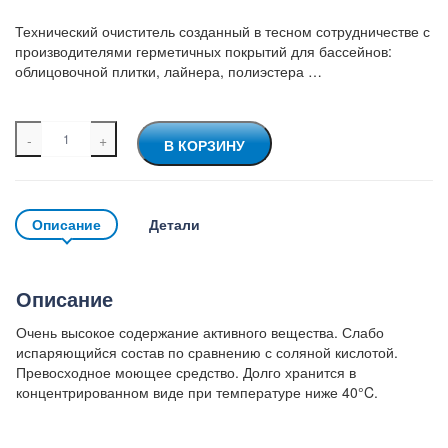
Технический очиститель созданный в тесном сотрудничестве с
производителями герметичных покрытий для бассейнов:
облицовочной плитки, лайнера, полиэстера …
Количество
A
В КОРЗИНУ
товара
l
Очиститель
t
минеральных
e
налетов
r
Описание
Детали
n
a
t
i
Описание
v
e
Очень высокое содержание активного вещества. Слабо
:
испаряющийся состав по сравнению с соляной кислотой.
Превосходное моющее средство. Долго хранится в
концентрированном виде при температуре ниже 40°C.