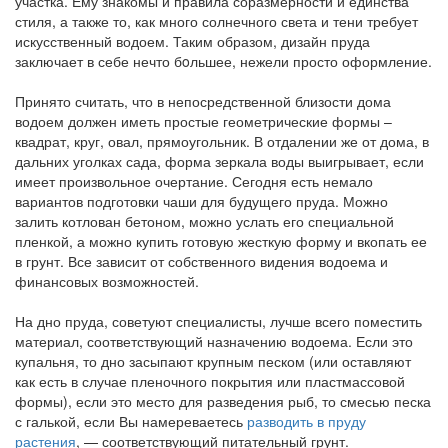
участка. Ему знакомы и правила соразмерности и единства
стиля, а также то, как много солнечного света и тени требует
искусственный водоем. Таким образом, дизайн пруда
заключает в себе нечто бoльшее, нежели просто оформление.
Принято считать, что в непосредственной близости дома
водоем должен иметь простые геометрические формы –
квадрат, круг, овал, прямоугольник. В отдалении же от дома, в
дальних уголках сада, форма зеркала воды выигрывает, если
имеет произвольное очертание. Сегодня есть немало
вариантов подготовки чаши для будущего пруда. Можно
залить котлован бетоном, можно услать его специальной
пленкой, а можно купить готовую жесткую форму и вкопать ее
в грунт. Все зависит от собственного видения водоема и
финансовых возможностей.
На дно пруда, советуют специалисты, лучше всего поместить
материал, соответствующий назначению водоема. Если это
купальня, то дно засыпают крупным песком (или оставляют
как есть в случае пленочного покрытия или пластмассовой
формы), если это место для разведения рыб, то смесью песка
с галькой, если Вы намереваетесь
разводить в пруду
растения
, — соответствующий питательный грунт.