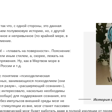
так что, с одной стороны, это данная
ем полувековую историю, но, с другой
чное и непривычное (по крайней мере, в
умение.
at – «плавать на поверхности». Пояснение:
ли иным стилем, а, скорее, лежать на
пряжения. Ну, как в Мертвом море в
России и т.д.
 с понятием «психоделическая
ченых, занимающихся психоделием (они
ся разум», «расширяющий сознание»),
х интересовало, насколько необходимы
вообще) для поддержания сознания, его
История 
о без импульсов внешней среды мозг не
 стимуляции из вне, мозг станет пассивен
о человеческий мозг будет работать даже в полной изоляции от пр