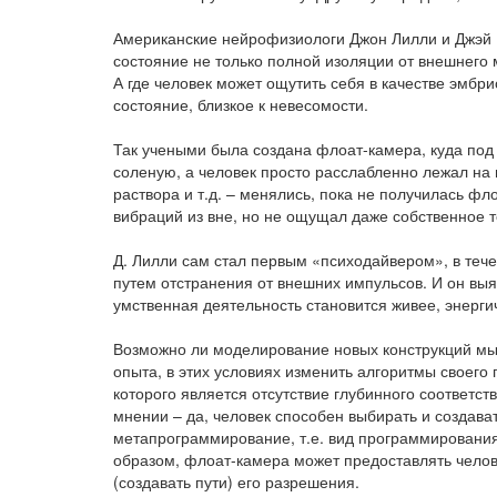
Американские нейрофизиологи Джон Лилли и Джэй 
состояние не только полной изоляции от внешнего
А где человек может ощутить себя в качестве эмбри
состояние, близкое к невесомости.
Так учеными была создана флоат-камера, куда под 
соленую, а человек просто расслабленно лежал на
раствора и т.д. – менялись, пока не получилась фло
вибраций из вне, но не ощущал даже собственное т
Д. Лилли сам стал первым «психодайвером», в тече
путем отстранения от внешних импульсов. И он выяс
умственная деятельность становится живее, энерги
Возможно ли моделирование новых конструкций мыш
опыта, в этих условиях изменить алгоритмы своего
которого является отсутствие глубинного соответс
мнении – да, человек способен выбирать и создав
метапрограммирование, т.е. вид программирования
образом, флоат-камера может предоставлять челов
(создавать пути) его разрешения.