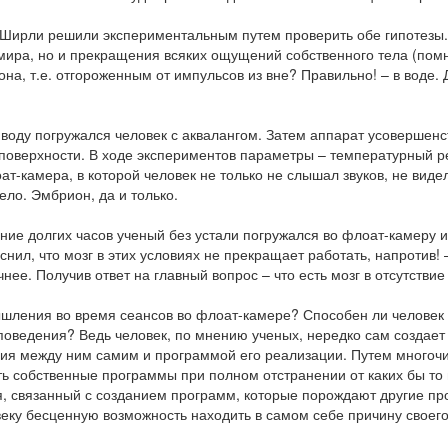
Ширли решили экспериментальным путем проверить обе гипотезы. 
 мира, но и прекращения всяких ощущений собственного тела (помн
она, т.е. отгороженным от импульсов из вне? Правильно! – в воде
воду погружался человек с аквалангом. Затем аппарат усовершенс
 поверхности. В ходе экспериментов параметры – температурный 
ат-камера, в которой человек не только не слышал звуков, не видел
ело. Эмбрион, да и только.
ние долгих часов ученый без устали погружался во флоат-камеру и
нил, что мозг в этих условиях не прекращает работать, напротив! 
чнее. Получив ответ на главный вопрос – что есть мозг в отсутств
ления во время сеансов во флоат-камере? Способен ли человек (е
 поведения? Ведь человек, по мнению ученых, нередко сам создает
твия между ним самим и программой его реализации. Путем многоч
ать собственные программы при полном отстранении от каких бы то
, связанный с созданием программ, которые порождают другие про
еку бесценную возможность находить в самом себе причину своег