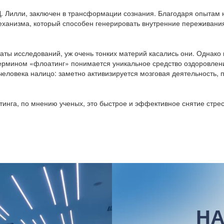
Д. Лилли, заключен в трансформации сознания. Благодаря опытам 
еханизма, который способен генерировать внутренние переживани
аты исследований, уж очень тонких материй касались они. Однако в
д термином «флоатинг» понимается уникальное средство оздоровлен
человека налицо: заметно активизируется мозговая деятельность, 
тинга, по мнению ученых, это быстрое и эффективное снятие стрес
НА