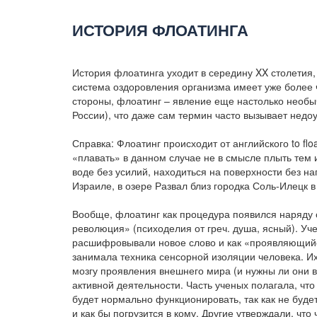
ИСТОРИЯ ФЛОАТИНГА
История флоатинга уходит в середину XX столетия, 
система оздоровления организма имеет уже более ч
стороны, флоатинг – явление еще настолько необы
России), что даже сам термин часто вызывает недо
Справка: Флоатинг происходит от английского to flo
«плавать» в данном случае не в смысле плыть тем и
воде без усилий, находиться на поверхности без на
Израиле, в озере Развал близ городка Соль-Илецк в 
Вообще, флоатинг как процедура появился наряду
революция» (психоделия от греч. душа, ясный). У
расшифровывали новое слово и как «проявляющий
занимала техника сенсорной изоляции человека. И
мозгу проявления внешнего мира (и нужны ли они 
активной деятельности. Часть ученых полагала, чт
будет нормально функционировать, так как не будет
и как бы погрузится в кому. Другие утверждали, чт