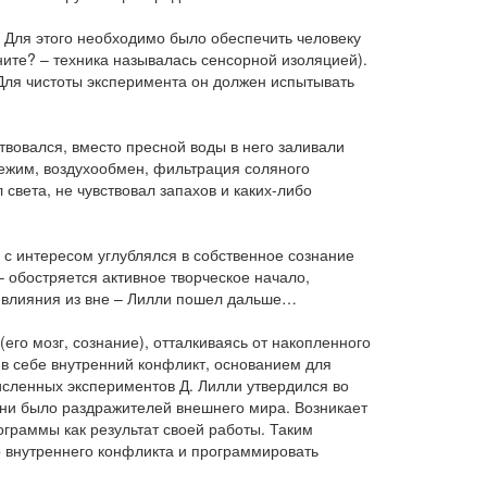
Для этого необходимо было обеспечить человеку
ите? – техника называлась сенсорной изоляцией).
. Для чистоты эксперимента он должен испытывать
твовался, вместо пресной воды в него заливали
режим, воздухообмен, фильтрация соляного
 света, не чувствовал запахов и каких-либо
 с интересом углублялся в собственное сознание
– обостряется активное творческое начало,
ие влияния из вне – Лилли пошел дальше…
го мозг, сознание), отталкиваясь от накопленного
 в себе внутренний конфликт, основанием для
исленных экспериментов Д. Лилли утвердился во
 ни было раздражителей внешнего мира. Возникает
граммы как результат своей работы. Таким
о внутреннего конфликта и программировать