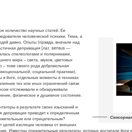
е количество научных статей. Ее
едователи человеческой психики. Тема, а
дей давно. Опыты (правда, вначале над
стичная депривация [лат. sensus —
валась спелеологами и полярниками,
него мира – света, звуков, цветовых
о – тоже своего рода добровольная
эмоциональной, социальной практики),
ы в йоге, отдельные моменты в техниках
влияние тех или иных ограничений связи
ресом отслеживали и обнаруживали
оение, физическое и душевное состояние.
таторы в результате своих изысканий и
ная депривация приводит к определенным
Сенсорна
ложительным или отрицательным?
от целей изоляции человека от внешних
ение. Известны поразительные результаты, которых достигали йоги 