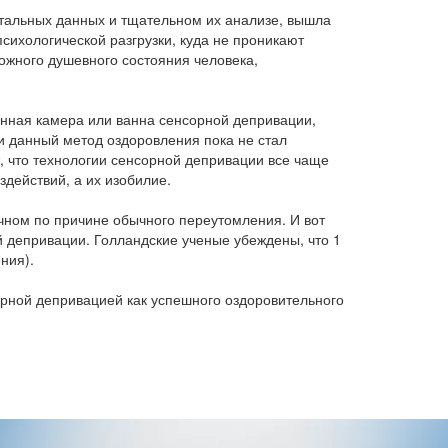
нтальных данных и тщательном их анализе, вышла
сихологической разгрузки, куда не проникают
ожного душевного состояния человека,
анная камера или ванна сенсорной депривации,
ии данный метод оздоровления пока не стал
, что технологии сенсорной депривации все чаще
здействий, а их изобилие.
ичном по причине обычного переутомления. И вот
 депривации. Голландские ученые убеждены, что 1
ния).
орной депривацией как успешного оздоровительного