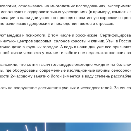
ихологии, основываясь на многолетних исследованиях, экспериме
о используют в оздоровительных учреждениях (к примеру, комнаты п
привации в наши дни успешно проводят позитивную коррекцию трев
но излечивают депрессии и последствия шоков и стрессов.
уют медики и психологи. В том числе и российские. Сертифициров
нутых» центров здоровья, салонов красоты и клиник. Увы, в Росс
очно даже в крупных городах. А ведь в наши дни уже все признают
нной жизни человека утомляет и заботит не недостаток внешних во
выяснили, что сотни тысяч голландцев ежегодно «сидят» на больн
ры, где оборудованы современные изоляционные кабины сенсорной
ости 2-часовому занятию йогой (имеется в виду степень расслабле
ать на вооружение достижения ученых и исследователей. За сенс