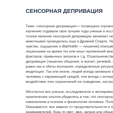
СЕНСОРНАЯ ДЕПРИВАЦИЯ
Теме «сенсорная депривация>» посвящено огромно
изучению отдавали свои лучшие годы ученые и иссл
точнее явление сенсорной депривации занимает лю
животными) проводились еще в Древней Спарте. Ча
чувство, ощущение и deprivatio — лишение] описы
лишенными на время тех или иных проявлений внеш
факторов, привычных запахов и т.д. Отшельничеств
депривация (лишение общения, а значит, речевой, 
равно как и обеты молчания, определенные ритуал
медитации. Так или иначе, людей всегда занимало 
человека с окружающей средой, они всегда с инте
воздействие этих ограничений на поведение, настр
Абсолютно все ученые, исследователи и эксперимен
практических опытов убедились в том, что сенсор
изменениям в психике и физиологии человека. По
Оказывается, все зависит от продолжительности и 
раздражителей, будь то свет, звук, запахи или общ