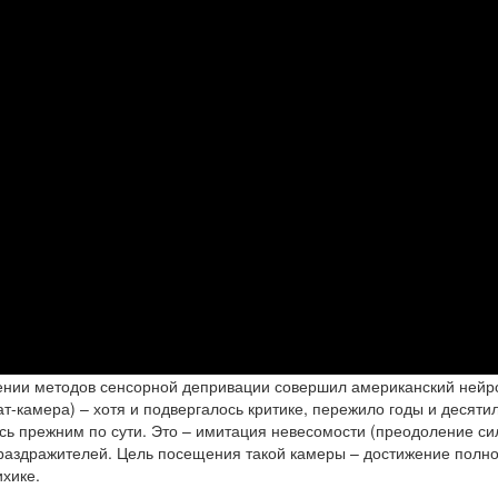
ении методов сенсорной депривации совершил американский нейро
-камера) – хотя и подвергалось критике, пережило годы и десяти
сь прежним по сути. Это – имитация невесомости (преодоление с
 раздражителей. Цель посещения такой камеры – достижение полно
ихике.