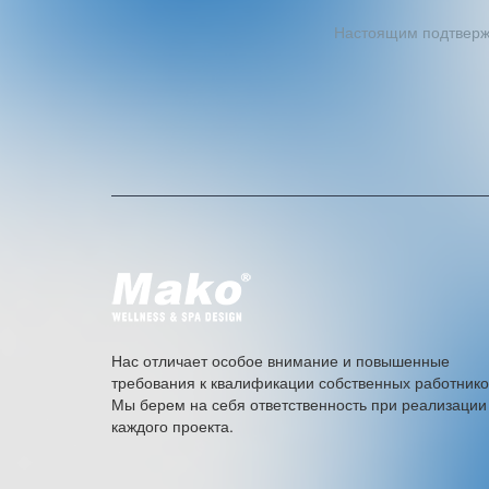
Настоящим подтвержд
A
l
t
e
r
n
a
t
i
v
e
Нас отличает особое внимание и повышенные
:
требования к квалификации собственных работнико
Мы берем на себя ответственность при реализации
каждого проекта.