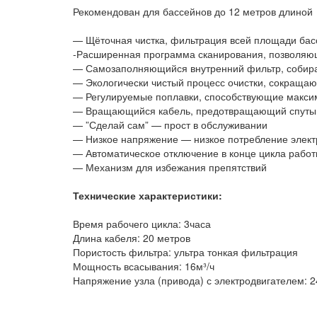
i
Рекомендован для бассейнов до 12 метров длиной
v
e
— Щёточная чистка, фильтрация всей площади бас
:
-Расширенная программа сканирования, позволяюща
— Самозаполняющийся внутренний фильтр, собира
— Экологически чистый процесс очистки, сокраща
— Регулируемые поплавки, способствующие макси
— Вращающийся кабель, предотвращающий спуты
— ”Сделай сам” — прост в обслуживании
— Низкое напряжение — низкое потребление элект
— Автоматическое отключение в конце цикла рабо
— Механизм для избежания препятствий
Технические характеристики:
Время рабочего цикла: 3часа
Длина кабеля: 20 метров
Пористость фильтра: ультра тонкая фильтрация
Мощность всасывания: 16м³/ч
Напряжение узла (привода) с электродвигателем: 24