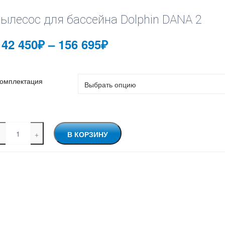
ылесос для бассейна Dolphin DANA 2
Диапазон
142 450
₽
–
156 695
₽
цен:
142
омплектация
450₽
–
156
личество
В КОРЗИНУ
вара
695₽
ылесос
я
ссейна
lphin
ANA