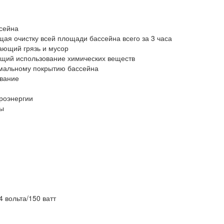
сейна
я очистку всей площади бассейна всего за 3 часа
ющий грязь и мусор
ющий использование химических веществ
мальному покрытию бассейна
вание
роэнергии
ты
 вольта/150 ватт