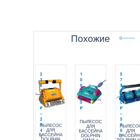
Похожие
2
1
5
3
0
7
8
0
7
7
1
5
0
0
0
0
0
0
₽
₽
₽
–
–
2
5
ПЫЛЕСОС
5
9
ПЫЛЕСОС
ПЫЛЕСО
ДЛЯ
ДЛЯ
ДЛЯ
4
6
БАССЕЙНА
БАССЕЙНА
БАССЕЙН
DOLPHIN
1
7
DOLPHIN
DOLPHIN 2