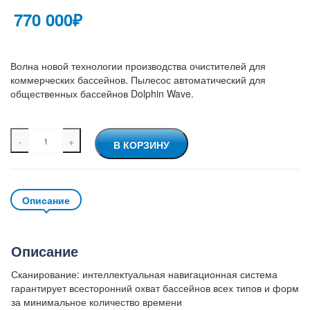
770 000
₽
Волна новой технологии производства очистителей для
коммерческих бассейнов. Пылесос автоматический для
общественных бассейнов Dolphin Wave.
Количество
A
В КОРЗИНУ
товара
l
Пылесос
t
для
e
бассейна
r
Описание
Dolphin
n
Wave
a
t
i
Описание
v
e
Сканирование: интеллектуальная навигационная система
:
гарантирует всесторонний охват бассейнов всех типов и форм
за минимальное количество времени