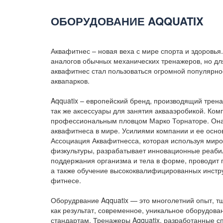
ОБОРУДОВАНИЕ AQQUATIX
Аквафитнес – новая веха с мире спорта и здоровь
аналогов обычных механических тренажеров, но дл
аквафитнес стал пользоваться огромной популярно
аквапарков.
Aqquatix – европейский бренд, производящий трен
так же аксессуары для занятия аквааэробикой. Ком
профессиональным пловцом Марко Торнаторе. Она 
аквафитнеса в мире. Усилиями компании и ее осно
Ассоциация Аквафитнесса, которая используя миро
физкультуры, разрабатывает инновационные реаби
поддержания организма и тела в форме, проводит 
а также обучение высококвалифицированных инстр
фитнесе.
Оборудрвание Aqquatix — это многолетний опыт, т
как результат, современное, уникальное оборудов
стандартам. Тренажеры Aqquatix, разработанные с