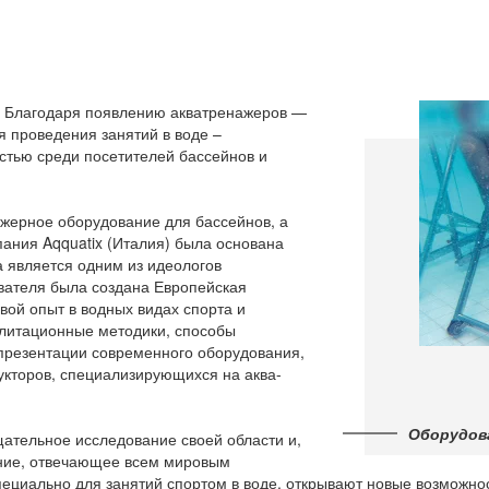
я. Благодаря появлению акватренажеров —
я проведения занятий в воде –
стью среди посетителей бассейнов и
ажерное оборудование для бассейнов, а
пания Aqquatix (Италия) была основана
является одним из идеологов
вателя была создана Европейская
вой опыт в водных видах спорта и
литационные методики, способы
презентации современного оборудования,
укторов, специализирующихся на аква-
Оборудов
щательное исследование своей области и,
ание, отвечающее всем мировым
пециально для занятий спортом в воде, открывают новые возможно