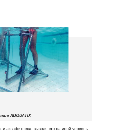
ание AQQUATIX
сти аквафитнеса, выводя его на иной уровень —