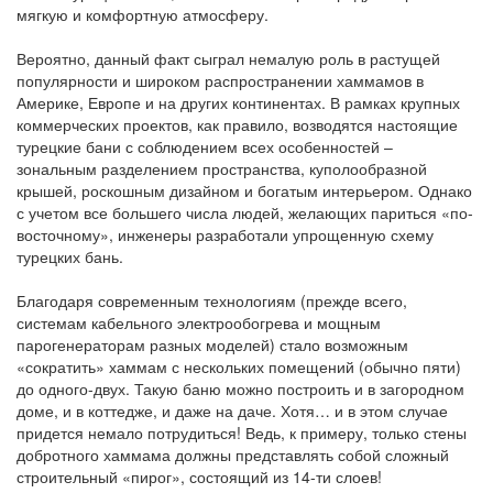
мягкую и комфортную атмосферу.
Вероятно, данный факт сыграл немалую роль в растущей
популярности и широком распространении хаммамов в
Америке, Европе и на других континентах. В рамках крупных
коммерческих проектов, как правило, возводятся настоящие
турецкие бани с соблюдением всех особенностей –
зональным разделением пространства, куполообразной
крышей, роскошным дизайном и богатым интерьером. Однако
с учетом все большего числа людей, желающих париться «по-
восточному», инженеры разработали упрощенную схему
турецких бань.
Благодаря современным технологиям (прежде всего,
системам кабельного электрообогрева и мощным
парогенераторам разных моделей) стало возможным
«сократить» хаммам с нескольких помещений (обычно пяти)
до одного-двух. Такую баню можно построить и в загородном
доме, и в коттедже, и даже на даче. Хотя… и в этом случае
придется немало потрудиться! Ведь, к примеру, только стены
добротного хаммама должны представлять собой сложный
строительный «пирог», состоящий из 14-ти слоев!