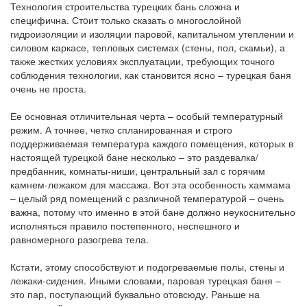
Технология строительства турецких бань сложна и
специфична. Стoит только сказать о многослойной
гидроизоляции и изоляции паровой, капитальном утеплении и
силовом каркасе, тепловых системах (стены, пол, скамьи), а
также жестких условиях эксплуатации, требующих точного
соблюдения технологии, как становится ясно – турецкая баня
очень не проста.
Ее основная отличительная черта – особый температурный
режим. А точнее, четко спланированная и строго
поддерживаемая температура каждого помещения, которых в
настоящей турецкой бане несколько – это раздевалка/
предбанник, комнаты-ниши, центральный зал с горячим
камнем-лежаком для массажа. Вот эта особенность хаммама
– целый ряд помещений с различной температурой – очень
важна, потому что именно в этой бане должно неукоснительно
исполняться правило постепенного, неспешного и
равномерного разогрева тела.
Кстати, этому способствуют и подогреваемые полы, стены и
лежаки-сидения. Иными словами, паровая турецкая баня –
это пар, поступающий буквально отовсюду. Раньше на