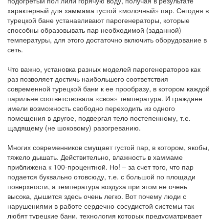
подогретый пол лили горячую воду, получая в результате
характерный для хаммама густой «молочный» пар. Сегодня в
турецкой бане устанавливают парогенераторы, которые
способны образовывать пар необходимой (заданной)
температуры, для этого достаточно включить оборудование в
сеть.
Что важно, установка разных моделей парогенераторов как
раз позволяет достичь наибольшего соответствия
современной турецкой бани к ее прообразу, в котором каждой
парильне соответствовала «своя» температура. И граждане
имели возможность свободно переходить из одного
помещения в другое, подвергая тело постепенному, т.е.
щадящему (не шоковому) разогреванию.
Многих современников смущает густой пар, в котором, якобы,
тяжело дышать. Действительно, влажность в хаммаме
приближена к 100-процентной. Но! – за счет того, что пар
подается буквально отовсюду, т.е. с большой по площади
поверхности, а температура воздуха при этом не очень
высока, дышится здесь очень легко. Вот почему люди с
нарушениями в работе сердечно-сосудистой системы так
любят турецкие бани, технология которых предусматривает