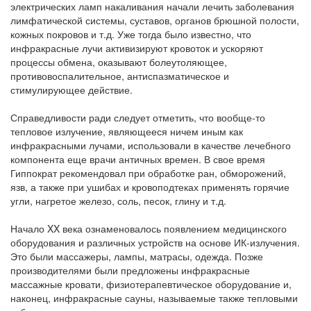
электрических ламп накаливания начали лечить заболевания
лимфатической системы, суставов, органов брюшной полости,
кожных покровов и т.д. Уже тогда было известно, что
инфракрасные лучи активизируют кровоток и ускоряют
процессы обмена, оказывают болеутоляющее,
противовоспалительное, антиспазматическое и
стимулирующее действие.
Справедливости ради следует отметить, что вообще-то
тепловое излучение, являющееся ничем иным как
инфракрасными лучами, использовали в качестве лечебного
компонента еще врачи античных времен. В свое время
Гиппократ рекомендовал при обработке ран, обморожений,
язв, а также при ушибах и кровоподтеках применять горячие
угли, нагретое железо, соль, песок, глину и т.д.
Начало XX века ознаменовалось появлением медицинского
оборудования и различных устройств на основе ИК-излучения.
Это были массажеры, лампы, матрасы, одежда. Позже
производителями были предложены инфракрасные
массажные кровати, физиотерапевтическое оборудование и,
наконец, инфракрасные сауны, называемые также тепловыми