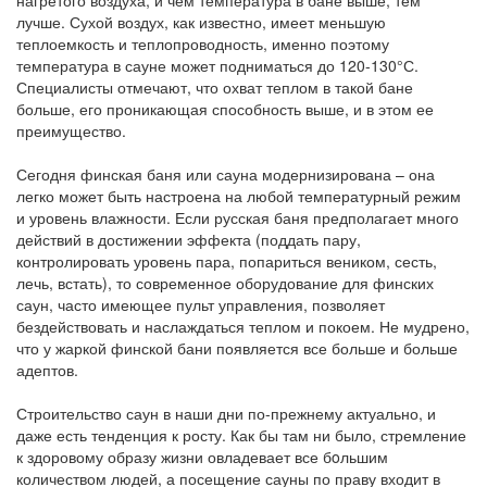
нагретого воздуха, и чем температура в бане выше, тем
лучше. Сухой воздух, как известно, имеет меньшую
теплоемкость и теплопроводность, именно поэтому
температура в сауне может подниматься до 120-130°С.
Специалисты отмечают, что охват теплом в такой бане
больше, его проникающая способность выше, и в этом ее
преимущество.
Сегодня финская баня или сауна модернизирована – она
легко может быть настроена на любой температурный режим
и уровень влажности. Если русская баня предполагает много
действий в достижении эффекта (поддать пару,
контролировать уровень пара, попариться веником, сесть,
лечь, встать), то современное оборудование для финских
саун, часто имеющее пульт управления, позволяет
бездействовать и наслаждаться теплом и покоем. Не мудрено,
что у жаркой финской бани появляется все больше и больше
адептов.
Строительство саун в наши дни по-прежнему актуально, и
даже есть тенденция к росту. Как бы там ни было, стремление
к здоровому образу жизни овладевает все бoльшим
количеством людей, а посещение сауны по праву входит в