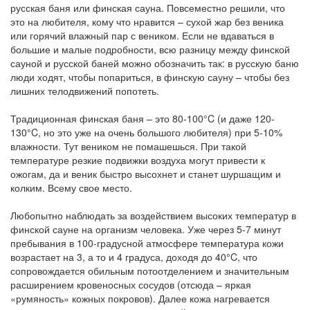
русская баня или финская сауна. Повсеместно решили, что
это на любителя, кому что нравится – сухой жар без веника
или горячий влажный пар с веником. Если не вдаваться в
большие и малые подробности, всю разницу между финской
сауной и русской баней можно обозначить так: в русскую баню
люди ходят, чтобы попариться, в финскую сауну – чтобы без
лишних телодвижений попотеть.
Традиционная финская баня – это 80-100°C (и даже 120-
130°C, но это уже на очень большого любителя) при 5-10%
влажности. Тут веником не помашешься. При такой
температуре резкие подвижки воздуха могут привести к
ожогам, да и веник быстро высохнет и станет шуршащим и
колким. Всему свое место.
Любопытно наблюдать за воздействием высоких температур в
финской сауне на организм человека. Уже через 5-7 минут
пребывания в 100-градусной атмосфере температура кожи
возрастает на 3, а то и 4 градуса, доходя до 40°C, что
сопровождается обильным потоотделением и значительным
расширением кровеносных сосудов (отсюда – яркая
«румяность» кожных покровов). Далее кожа нагревается