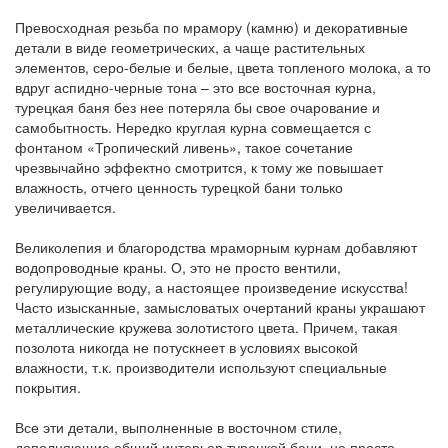
Превосходная резьба по мрамору (камню) и декоративные
детали в виде геометрических, а чаще растительных
элементов, серо-белые и белые, цвета топленого молока, а то
вдруг аспидно-черные тона – это все восточная курна,
турецкая баня без нее потеряла бы свое очарование и
самобытность. Нередко круглая курна совмещается с
фонтаном «Тропический ливень», такое сочетание
чрезвычайно эффектно смотрится, к тому же повышает
влажность, отчего ценность турецкой бани только
увеличивается.
Великолепия и благородства мраморным курнам добавляют
водопроводные краны. О, это не просто вентили,
регулирующие воду, а настоящее произведение искусства!
Часто изысканные, замысловатых очертаний краны украшают
металлические кружева золотистого цвета. Причем, такая
позолота никогда не потускнеет в условиях высокой
влажности, т.к. производители используют специальные
покрытия.
Все эти детали, выполненные в восточном стиле,
дополняющие общий интерьер турецкой бани, не просто