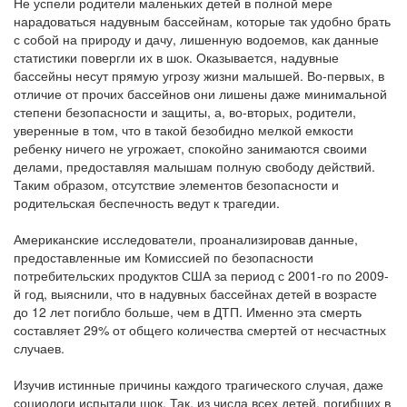
Не успели родители маленьких детей в полной мере
нарадоваться надувным бассейнам, которые так удобно брать
с собой на природу и дачу, лишенную водоемов, как данные
статистики повергли их в шок. Оказывается, надувные
бассейны несут прямую угрозу жизни малышей. Во-первых, в
отличие от прочих бассейнов они лишены даже минимальной
степени безопасности и защиты, а, во-вторых, родители,
уверенные в том, что в такой безобидно мелкой емкости
ребенку ничего не угрожает, спокойно занимаются своими
делами, предоставляя малышам полную свободу действий.
Таким образом, отсутствие элементов безопасности и
родительская беспечность ведут к трагедии.
Американские исследователи, проанализировав данные,
предоставленные им Комиссией по безопасности
потребительских продуктов США за период с 2001-го по 2009-
й год, выяснили, что в надувных бассейнах детей в возрасте
до 12 лет погибло больше, чем в ДТП. Именно эта смерть
составляет 29% от общего количества смертей от несчастных
случаев.
Изучив истинные причины каждого трагического случая, даже
социологи испытали шок. Так, из числа всех детей, погибших в