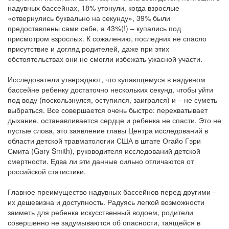
надувных бассейнах, 18% утонули, когда взрослые
«отвернулись буквально на секунду», 39% были
предоставлены сами себе, а 43%(!) – купались под
присмотром взрослых. К сожалению, последних не спасло
присутствие и догляд родителей, даже при этих
обстоятельствах они не смогли избежать ужасной участи.
Исследователи утверждают, что купающемуся в надувном
бассейне ребенку достаточно нескольких секунд, чтобы уйти
под воду (поскользнулся, оступился, заигрался) и – не суметь
выбраться. Все совершается очень быстро: перехватывает
дыхание, останавливается сердце и ребенка не спасти. Это не
пустые слова, это заявление главы Центра исследований в
области детской травматологии США в штате Огайо Гэри
Смита (Gary Smith), руководителя исследований детской
смертности. Едва ли эти данные сильно отличаются от
российской статистики.
Главное преимущество надувных бассейнов перед другими –
их дешевизна и доступность. Радуясь легкой возможности
заиметь для ребенка искусственный водоем, родители
совершенно не задумываются об опасности, таящейся в