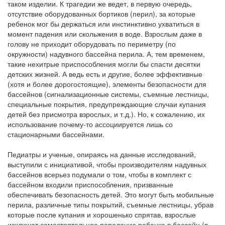
таком изделии. К трагедии же ведет, в первую очередь,
отсутствие оборудованных бортиков (перил), за которые
ребенок мог бы держаться или инстинктивно ухватиться в
момент падения или скольжения в воде. Взрослым даже в
голову не приходит оборудовать по периметру (по
окружности) надувного бассейна перила. А, тем временем,
такие нехитрые приспособления могли бы спасти десятки
детских жизней. А ведь есть и другие, более эффективные
(хотя и более дорогостоящие), элементы безопасности для
бассейнов (сигнализационные системы, съемные лестницы,
специальные покрытия, предупреждающие случаи купания
детей без присмотра взрослых, и т.д.). Но, к сожалению, их
использование почему-то ассоциируется лишь со
стационарными бассейнами.
Педиатры и ученые, опираясь на данные исследований,
выступили с инициативой, чтобы производителям надувных
бассейнов всерьез подумали о том, чтобы в комплект с
бассейном входили приспособления, призванные
обеспечивать безопасность детей. Это могут быть мобильные
перила, различные типы покрытий, съемные лестницы, убрав
которые после купания и хорошенько спрятав, взрослые
исключат самостоятельное попадание ребенка в бассейн (в