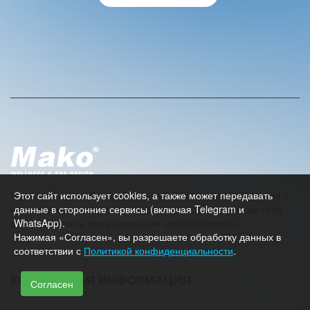
A
l
t
e
r
n
a
t
i
v
e
Нас отличает особое внимание и повышенные требования к
Этот сайт использует cookies, а также может передавать
:
квалификации собственных работников. Мы берем на себя
данные в сторонние сервисы (включая Telegram и
ответственность при реализации каждого проекта.
WhatsApp).
Нажимая «Согласен», вы разрешаете обработку данных в
соответствии с
Политикой конфиденциальности
.
КОНТАКТНАЯ ИНФОРМАЦИЯ
Согласен