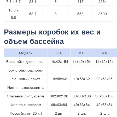
7,3 х 3,7
28.1
8
417
2534
10,0 х
53.7
8
558
3500
5,5
Размеры коробок их вес и
объем бассейна
Модели
2.4
3.6
4.6
Бок.стойки,декор.накл.
14x42x154
14x42x154
14x42x154
Бок.стойки,распорки
Чашковый пакет
19x58x62
19x58x62
20x58x65
Нижняя стяжка,винты
Стальной лист, крепл.
30x30x136
30x30x136
30x30x136
Фильтр с насосом
49x63x84
49x63x84
49x63x84
Песок (пакет 25 кг)
2 шт.
2 шт.
2 шт.