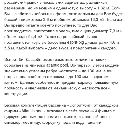
российский рынок в нескольких вариантах, разящихся
размерами, но имеющими одинаковую высоту – 1,32 м. Если
Вы – любитель небольших форм, оптимальным для Вас будет
бассейн диаметром 3,6 м и общим объемом 13,3 м3. Если же
Вы предпочитаете кое-что покрупнее, то для Вас
производитель приготовил модель, имеющую диаметр 7,3 м и
объем воды 54,4 м3. Также на российский рынок
поставляются круглые бассейны esprit-big диаметрами 4,6 и
5,5 м. Какой выбрать – дело вкуса и предпочтений каждого.
Эсприт биг бассейн имеет заметные отличия от своих
собратьев из линейки atlantic pool. Во-первых, у этой модели
значительно усилены ребра жесткости – до 130 мм, а во-
вторых, она снабжена широким – до 150 мм – верхним
кантом. Данные особенности придают каркасу повышенную
прочность и увеличивают механическую жесткость всей
конструкции.
Базовая комплектация бассейна «Эсприт-биг» от канадской
фирмы «Atlantic pool» включает в себя песчаный фильтр с
циркуляционным насосом и вентилем, кварцевый песок,
скиммер, лестницу, форсунку подачи воды, шланги.