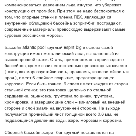
компенсироваться давлением льда изнутри, что убережет
конструкцию от прогибов. При этом не надо беспокоиться о
том, что опорные стенки и пленка ПВХ, являющая ся
внутренней облицовкой бассейна эсприт-биг, пострадают,
современные материалы превосходно выдерживают самые
суровые российские морозы.
Бассейн atlantic pool круглый esprit-big в основе своей
конструкции имеет металлический лист, выполненный из
высокопрочной стали. Сталь, применяемая в производстве
бассейнов, кроме своих естественных превосходных качеств
(таких, как морозоустойчивость, прочность, износостойкость и
проч.), имеет 6-слойное покрытие, предотвращающее
коррозию. Если быть точнее, 6 слоев имеет каждая из сторон
стальной стенки: это грунтовка щелочью по стальной
сердцевине, оцинковка, грунтовка по цинку, грунтовка,
хромировка, и завершающие слои – виниловый на внешней
стороне и слой эмали на внутренней стороне. На выходе
получается прочнейший лист толщиной всего 0,6 мм, не
поддающийся давлению воды, жаре, морозам и коррозии.
Сборный бассейн эсприт биг круглый поставляется на