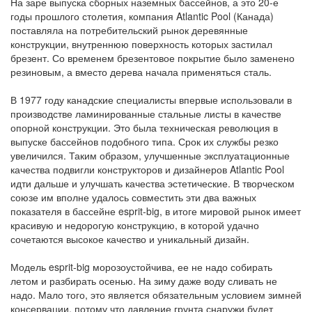
На заре выпуска сборных наземных бассейнов, а это 20-е
годы прошлого столетия, компания Atlantic Pool (Канада)
поставляла на потребительский рынок деревянные
конструкции, внутреннюю поверхность которых застилал
брезент. Со временем брезентовое покрытие было заменено
резиновым, а вместо дерева начала применяться сталь.
В 1977 году канадские специалисты впервые использовали в
производстве ламинированные стальные листы в качестве
опорной конструкции. Это была техническая революция в
выпуске бассейнов подобного типа. Срок их службы резко
увеличился. Таким образом, улучшенные эксплуатационные
качества подвигли конструкторов и дизайнеров Atlantic Pool
идти дальше и улучшать качества эстетические. В творческом
союзе им вполне удалось совместить эти два важных
показателя в бассейне esprit-big, в итоге мировой рынок имеет
красивую и недорогую конструкцию, в которой удачно
сочетаются высокое качество и уникальный дизайн.
Модель esprit-big морозоустойчива, ее не надо собирать
летом и разбирать осенью. На зиму даже воду сливать не
надо. Мало того, это является обязательным условием зимней
консервации, потому что давление грунта снаружи будет