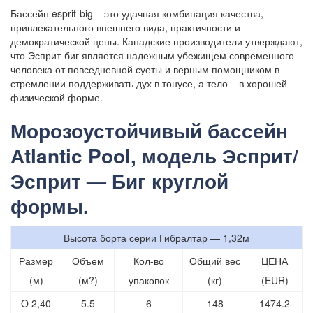
Бассейн esprit-big – это удачная комбинация качества,
привлекательного внешнего вида, практичности и
демократической цены. Канадские производители утверждают,
что Эсприт-биг является надежным убежищем современного
человека от повседневной суеты и верным помощником в
стремлении поддерживать дух в тонусе, а тело – в хорошей
физической форме.
Морозоустойчивый бассейн
Аtlantic Pool, модель Эсприт/
Эсприт — Биг круглой
формы.
Высота борта серии Гибралтар — 1,32м
Размер
Объем
Кол-во
Общий вес
ЦЕНА
(м)
(м?)
упаковок
(кг)
(EUR)
O 2,40
5.5
6
148
1474.2