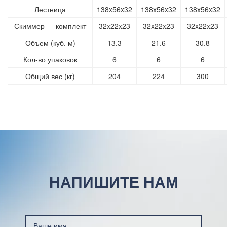
Лестница
138x56x32
138x56x32
138x56x32
Скиммер — комплект
32x22x23
32x22x23
32x22x23
Объем (куб. м)
13.3
21.6
30.8
Кол-во упаковок
6
6
6
Общий вес (кг)
204
224
300
НАПИШИТЕ НАМ