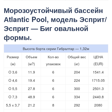
Морозоустойчивый бассейн
Аtlantic Pool, модель Эсприт/
Эсприт — Биг овальной
формы.
Высота борта серии Гибралтар — 1,32м
Размер
Объем
Кол-во
Общий вес
ЦЕНА
(м)
(м?)
упаковок
(кг)
(EUR)
O 3,6
11.9
6
204
1541.4
O 4,6
19.4
6
224
1715.05
O 5,5
27.8
6
300
2501.3
O 7,3
48.9
6
334
2440.8
5,5 х 3,7
21.2
8
292
2080