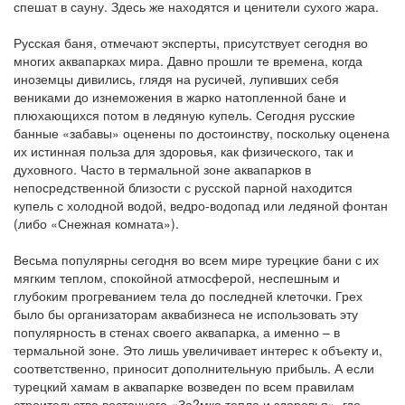
спешат в сауну. Здесь же находятся и ценители сухого жара.
Русская баня, отмечают эксперты, присутствует сегодня во
многих аквапарках мира. Давно прошли те времена, когда
иноземцы дивились, глядя на русичей, лупивших себя
вениками до изнеможения в жарко натопленной бане и
плюхающихся потом в ледяную купель. Сегодня русские
банные «забавы» оценены по достоинству, поскольку оценена
их истинная польза для здоровья, как физического, так и
духовного. Часто в термальной зоне аквапарков в
непосредственной близости с русской парной находится
купель с холодной водой, ведро-водопад или ледяной фонтан
(либо «Снежная комната»).
Весьма популярны сегодня во всем мире турецкие бани с их
мягким теплом, спокойной атмосферой, неспешным и
глубоким прогреванием тела до последней клеточки. Грех
было бы организаторам аквабизнеса не использовать эту
популярность в стенах своего аквапарка, а именно – в
термальной зоне. Это лишь увеличивает интерес к объекту и,
соответственно, приносит дополнительную прибыль. А если
турецкий хамам в аквапарке возведен по всем правилам
строительства восточного «За?мка тепла и здоровья», где