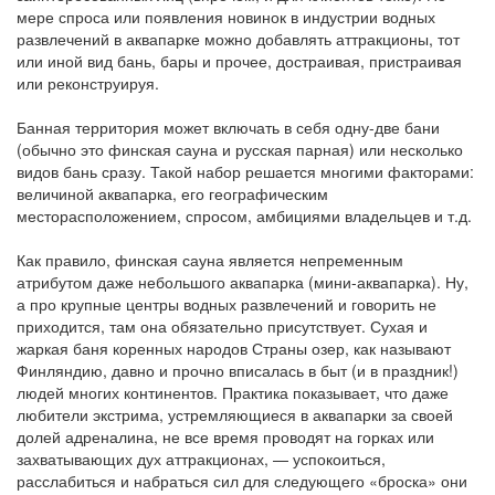
мере спроса или появления новинок в индустрии водных
развлечений в аквапарке можно добавлять аттракционы, тот
или иной вид бань, бары и прочее, достраивая, пристраивая
или реконструируя.
Банная территория может включать в себя одну-две бани
(обычно это финская сауна и русская парная) или несколько
видов бань сразу. Такой набор решается многими факторами:
величиной аквапарка, его географическим
месторасположением, спросом, амбициями владельцев и т.д.
Как правило, финская сауна является непременным
атрибутом даже небольшого аквапарка (мини-аквапарка). Ну,
а про крупные центры водных развлечений и говорить не
приходится, там она обязательно присутствует. Сухая и
жаркая баня коренных народов Страны озер, как называют
Финляндию, давно и прочно вписалась в быт (и в праздник!)
людей многих континентов. Практика показывает, что даже
любители экстрима, устремляющиеся в аквапарки за своей
долей адреналина, не все время проводят на горках или
захватывающих дух аттракционах, — успокоиться,
расслабиться и набраться сил для следующего «броска» они