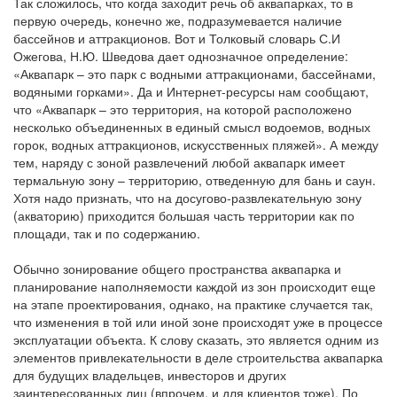
Так сложилось, что когда заходит речь об аквапарках, то в
первую очередь, конечно же, подразумевается наличие
бассейнов и аттракционов. Вот и Толковый словарь С.И
Ожегова, Н.Ю. Шведова дает однозначное определение:
«Аквапарк – это парк с водными аттракционами, бассейнами,
водяными горками». Да и Интернет-ресурсы нам сообщают,
что «Аквапарк – это территория, на которой расположено
несколько объединенных в единый смысл водоемов, водных
горок, водных аттракционов, искусственных пляжей». А между
тем, наряду с зоной развлечений любой аквапарк имеет
термальную зону – территорию, отведенную для бань и саун.
Хотя надо признать, что на досугово-развлекательную зону
(акваторию) приходится большая часть территории как по
площади, так и по содержанию.
Обычно зонирование общего пространства аквапарка и
планирование наполняемости каждой из зон происходит еще
на этапе проектирования, однако, на практике случается так,
что изменения в той или иной зоне происходят уже в процессе
эксплуатации объекта. К слову сказать, это является одним из
элементов привлекательности в деле строительства аквапарка
для будущих владельцев, инвесторов и других
заинтересованных лиц (впрочем, и для клиентов тоже). По