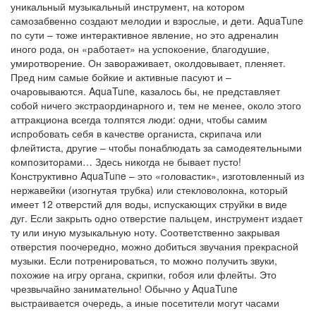
уникальный музыкальный инструмент, на котором
самозабвенно создают мелодии и взрослые, и дети. AquaTune
по сути – тоже интерактивное явление, но это адреналин
иного рода, он «работает» на успокоение, благодушие,
умиротворение. Он завораживает, околдовывает, пленяет.
Пред ним самые бойкие и активные пасуют и –
очаровываются. AquaTune, казалось бы, не представляет
собой ничего экстраординарного и, тем не менее, около этого
аттракциона всегда толпятся люди: одни, чтобы самим
испробовать себя в качестве органиста, скрипача или
флейтиста, другие – чтобы понаблюдать за самодеятельными
композиторами… Здесь никогда не бывает пусто!
Конструктивно AquaTune – это «головастик», изготовленный из
нержавейки (изогнутая трубка) или стекловолокна, который
имеет 12 отверстий для воды, испускающих струйки в виде
дуг. Если закрыть одно отверстие пальцем, инструмент издает
ту или иную музыкальную ноту. Соответственно закрывая
отверстия поочередно, можно добиться звучания прекрасной
музыки. Если потренироваться, то можно получить звуки,
похожие на игру органа, скрипки, гобоя или флейты. Это
чрезвычайно занимательно! Обычно у AquaTune
выстраивается очередь, а иные посетители могут часами