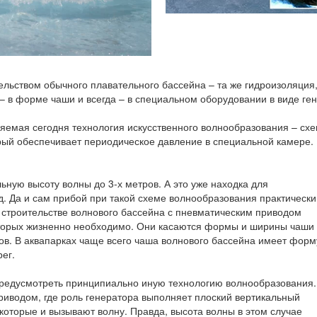
ельством обычного плавательного бассейна – та же гидроизоляция,
– в форме чаши и всегда – в специальном оборудовании в виде ген
яемая сегодня технология искусственного волнообразования – сх
ый обеспечивает периодическое давление в специальной камере. 
ную высоту волны до 3-х метров. А это уже находка для
од. Да и сам прибой при такой схеме волнообразования практически
и строительстве волнового бассейна с пневматическим приводом
оторых жизненно необходимо. Они касаются формы и ширины чаши
ов. В аквапарках чаще всего чаша волнового бассейна имеет форм
ег.
предусмотреть принципиально иную технологию волнообразования.
иводом, где роль генератора выполняет плоский вертикальный
которые и вызывают волну. Правда, высота волны в этом случае