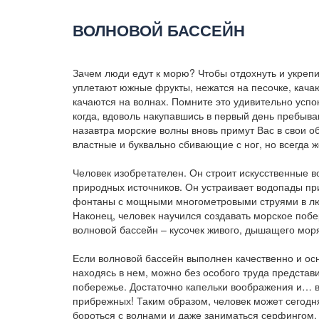
ВОЛНОВОЙ БАССЕЙН
Зачем люди едут к морю? Чтобы отдохнуть и укрепи
уплетают южные фрукты, нежатся на песочке, кача
качаются на волнах. Помните это удивительно успо
когда, вдоволь накупавшись в первый день пребыв
назавтра морские волны вновь примут Вас в свои о
властные и буквально сбивающие с ног, но всегда 
Человек изобретателен. Он строит искусственные в
природных источников. Он устраивает водопады при
фонтаны с мощными многометровыми струями в лю
Наконец, человек научился создавать морское поб
волновой бассейн – кусочек живого, дышащего мор
Если волновой бассейн выполнен качественно и о
находясь в нем, можно без особого труда предста
побережье. Достаточно капельки воображения и… в
прибрежных! Таким образом, человек может сегодня
бороться с волнами и даже заниматься серфингом, 