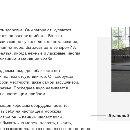
ть здоровье. Они загорают, купаются,
ются на волнах прибоя… Вот-вот! –
каивающее чувство легкого покачивания,
ания на море, Вы засыпаете вечером? А
бъятья, иногда нежные и ласковые, иногда
желанные и манящие к себе.
одоемы там, где поблизости нет
 полном отсутствии гор. Он сооружает
бой местности, даже самой засушливой.
ережье. Последнее чудо называется
я с настоящим прибоем.
снащен хорошим оборудованием, то,
вить себя на настоящем морском
Волновой
от же он, – пенный шелест волн
 бывать «на море», плавать, нырять,
не выезжая далеко за пределы своего региона.