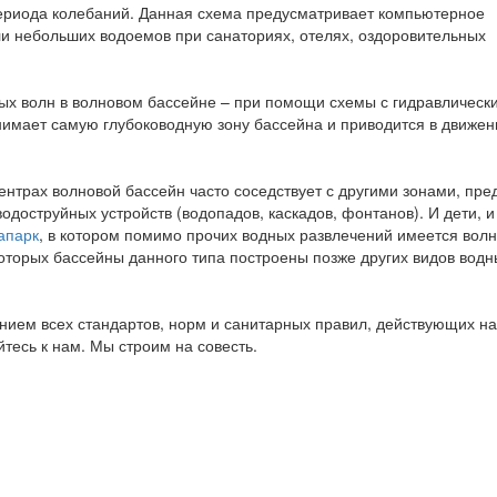
периода колебаний. Данная схема предусматривает компьютерное
и небольших водоемов при санаториях, отелях, оздоровительных
ых волн в волновом бассейне – при помощи схемы с гидравлически
нимает самую глубоководную зону бассейна и приводится в движен
центрах волновой бассейн часто соседствует с другими зонами, пр
одоструйных устройств (водопадов, каскадов, фонтанов). И дети, и
апарк
, в котором помимо прочих водных развлечений имеется вол
 которых бассейны данного типа построены позже других видов во
ием всех стандартов, норм и санитарных правил, действующих на
есь к нам. Мы строим на совесть.