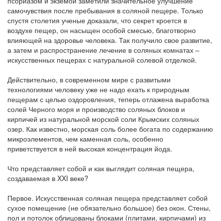
псориазом и экземой заметили значительное улучшение
самочувствия после пребывания в соляной пещере. Только
спустя столетия ученые доказали, что секрет кроется в
воздухе пещер, он насыщен особой смесью, благотворно
влияющей на здоровье человека. Так получило свое развитие,
а затем и распространение лечение в соляных комнатах –
искусственных пещерах с натуральной солевой отделкой.
Действительно, в современном мире с развитыми
технологиями человеку уже не надо ехать к природным
пещерам с целью оздоровления, теперь отлажена выработка
солей Черного моря и производство соляных блоков и
кирпичей из натуральной морской соли Крымских соляных
озер. Как известно, морская соль более богата по содержанию
микроэлементов, чем каменная соль, особенно
приветствуется в ней высокая концентрация йода.
Что представляет собой и как выглядит соляная пещера,
создаваемая в XXI веке?
Первое. Искусственная соляная пещера представляет собой
сухое помещение (не обязательно большое) без окон. Стены,
пол и потолок облицованы блоками (плитами, кирпичами) из