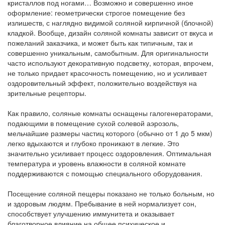
кристаллов под ногами… Возможно и совершенно иное
оформление: геометрически строгое помещение без
излишеств, с наглядно видимой соляной кирпичной (блочной)
кладкой. Вообще, дизайн соляной комнаты зависит от вкуса и
пожеланий заказчика, и может быть как типичным, так и
совершенно уникальным, самобытным. Для оригинальности
часто используют декоративную подсветку, которая, впрочем,
не только придает красочность помещению, но и усиливает
оздоровительный эффект, положительно воздействуя на
зрительные рецепторы.
Как правило, соляные комнаты оснащены галогенераторами,
подающими в помещение сухой солевой аэрозоль,
мельчайшие размеры частиц которого (обычно от 1 до 5 мкм)
легко вдыхаются и глубоко проникают в легкие. Это
значительно усиливает процесс оздоровления. Оптимальная
температура и уровень влажности в соляной комнате
поддерживаются с помощью специального оборудования.
Посещение соляной пещеры показано не только больным, но
и здоровым людям. Пребывание в ней нормализует сон,
способствует улучшению иммунитета и оказывает
благотворное влияние на общее психическое и