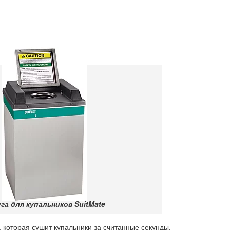
а для купальников SuitMate
 которая сушит купальники за считанные секунды.