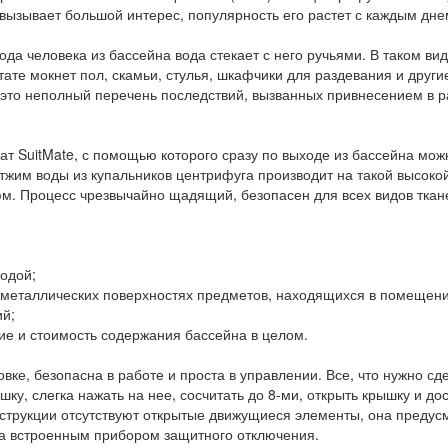
вызывает большой интерес, популярность его растет с каждым дне
ода человека из бассейна вода стекает с него ручьями. В таком вид
тате мокнет пол, скамьи, стулья, шкафчики для раздевания и дру
 это неполный перечень последствий, вызванных привнесением в р
т SuitMate, с помощью которого сразу по выходе из бассейна можн
Отжим воды из купальников центрифуга производит на такой высокой
юм. Процесс чрезвычайно щадящий, безопасен для всех видов ткан
одой;
 металлических поверхностях предметов, находящихся в помещения
ий;
ие и стоимость содержания бассейна в целом.
вке, безопасна в работе и проста в управлении. Все, что нужно сд
шку, слегка нажать на нее, сосчитать до 8-ми, открыть крышку и до
нструкции отсутствуют открытые движущиеся элементы, она предус
на встроенным прибором защитного отключения.