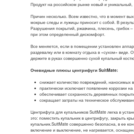
Продукт на российском рынке новый и уникальный, 
Причин несколько. Всем известно, что в момент вых
мокрые следы и лужицы приносит с собой. В резуль
Разрушения покрытий, ржавчина, плесень, грибок –
при этом определенный дискомфорт.
Все меняется, если в помещении установлен аппара
раздевалку или в комнату отдыха в «сухом» виде. 
держите в руках совершенно сухой купальный кост
Очевидные плюсы центрифуги SuitMate:
снижает количество повреждений, наносимых в
практически исключает появление коррозии на
обеспечивает сохранность деревянных покрыт
сокращает затраты на техническое обслуживан
Центрифуга для купальников SuitMate легка в устано
это: поместить купальник в центрифугу, закрыть кры
купальник.SuitMate совершенно безопасна, в ее ко
включение и выключение, не нагревается, оснаще