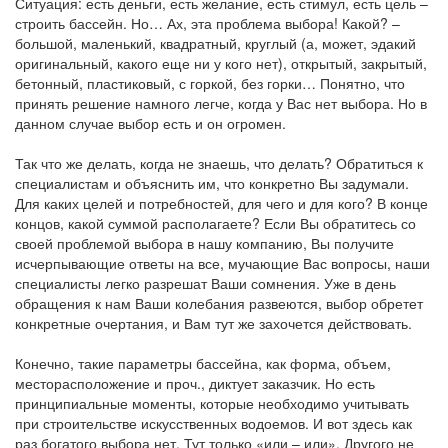
Ситуация: есть деньги, есть желание, есть стимул, есть цель –
строить бассейн. Но… Ах, эта проблема выбора! Какой? –
большой, маленький, квадратный, круглый (а, может, эдакий
оригинальный, какого еще ни у кого нет), открытый, закрытый,
бетонный, пластиковый, с горкой, без горки… Понятно, что
принять решение намного легче, когда у Вас нет выбора. Но в
данном случае выбор есть и он огромен.
Так что же делать, когда не знаешь, что делать? Обратиться к
специалистам и объяснить им, что конкретно Вы задумали.
Для каких целей и потребностей, для чего и для кого? В конце
концов, какой суммой располагаете? Если Вы обратитесь со
своей проблемой выбора в нашу компанию, Вы получите
исчерпывающие ответы на все, мучающие Вас вопросы, наши
специалисты легко разрешат Ваши сомнения. Уже в день
обращения к нам Ваши колебания развеются, выбор обретет
конкретные очертания, и Вам тут же захочется действовать.
Конечно, такие параметры бассейна, как форма, объем,
месторасположение и проч., диктует заказчик. Но есть
принципиальные моменты, которые необходимо учитывать
при строительстве искусственных водоемов. И вот здесь как
раз богатого выбора нет. Тут только «или – или». Другого не