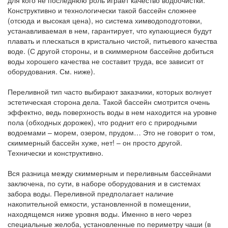
для кого не последнюю роль играет качество водоочистки.
Конструктивно и технологически такой бассейн сложнее
(отсюда и высокая цена), но система химводоподготовки,
устанавливаемая в нем, гарантирует, что купающиеся будут
плавать и плескаться в кристально чистой, питьевого качества
воде. (С другой стороны, и в скиммерном бассейне добиться
воды хорошего качества не составит труда, все зависит от
оборудования. См. ниже).
Переливной тип часто выбирают заказчики, которых волнует
эстетическая сторона дела. Такой бассейн смотрится очень
эффектно, ведь поверхность воды в нем находится на уровне
пола (обходных дорожек), что роднит его с природными
водоемами – морем, озером, прудом… Это не говорит о том,
скиммерный бассейн хуже, нет! – он просто другой.
Технически и конструктивно.
Вся разница между скиммерным и переливным бассейнами
заключена, по сути, в наборе оборудования и в системах
забора воды. Переливной предполагает наличие
накопительной емкости, установленной в помещении,
находящемся ниже уровня воды. Именно в него через
специальные желоба, установленные по периметру чаши (в